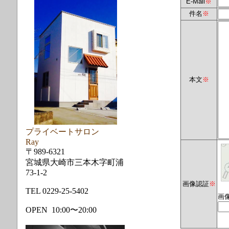
E-Mail
※
件名
※
本文
※
プライベートサロン
Ray
〒989-6321
宮城県大崎市三本木字町浦
73-1-2
画像認証
※
TEL 0229-25-5402
画
OPEN 10:00〜20:00